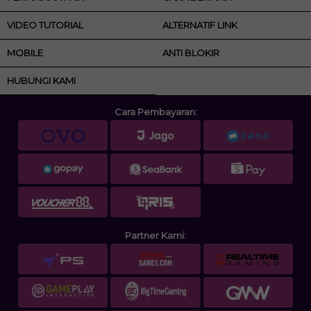
VIDEO TUTORIAL
ALTERNATIF LINK
MOBILE
ANTI BLOKIR
HUBUNGI KAMI
Cara Pembayaran:
Partner Kami: