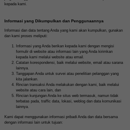
kepada kami.
Informasi yang Dikumpulkan dan Penggunaannya
Informasi dan data tentang Anda yang kami akan kumpulkan, gunakan
dan kami proses meliputi:
Informasi yang Anda berikan kepada kami dengan mengisi
formulir di website atau informasi lain yang Anda kirimkan
kepada kami melalui website atau email.
Catatan korespondensi, baik melalui website, email atau sarana
lainnya.
Tanggapan Anda untuk survei atau penelitian pelanggan yang
kita jalankan.
Rincian transaksi Anda melakukan dengan kami, baik melalui
website atau cara lain, dan
Rincian kunjungan Anda ke situs web termasuk, namun tidak
terbatas pada, traffic data, lokasi, weblog dan data komunikasi
lainnya.
Kami dapat menggunakan informasi pribadi Anda dan data bersama
dengan informasi lain untuk tujuan: