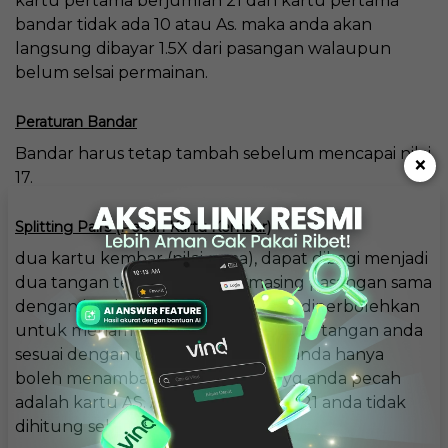
kartu pertama berjumlah 21 dan kartu pertama
bandar tidak ada 10 atau As. maka anda akan
langsung dibayar 1.5X dari pasangan walaupun
belum selsai permainan.
Peraturan Bandar
Bandar harus tetap tambah sebelum mencapai nilai
×
17.
Splitting Pairs (Pecah Kartu Kembar)
dua kartu kembar (nilai sama), dapat dibagi menjadi
dua tangan terpisah, masing-masing pasangan sama
dengan jumlah taruhan awal. anda diperbolehkan
untuk menambah kartu pada ke dua tangan anda
sesuai dengan urutan yg berlaku. anda hanya
boleh menambah 1 kartu apabila yg anda pecah
adalah kartu AS. Apabila berjumlah 21 anda tidak
dihitung sebagai blackjack.